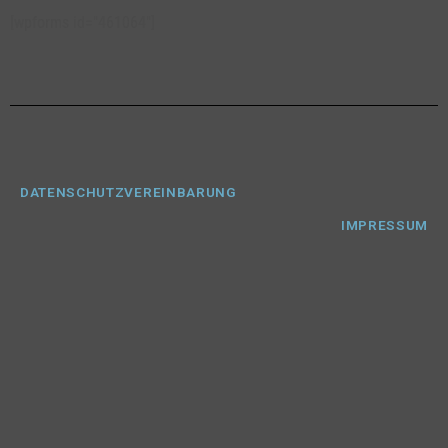
[wpforms id="461064"]
DATENSCHUTZVEREINBARUNG
IMPRESSUM